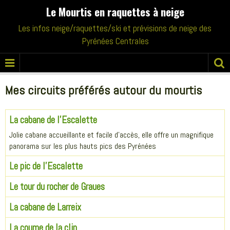
Le Mourtis en raquettes à neige
Les infos neige/raquettes/ski et prévisions de neige des
Pyrénées Centrales
Mes circuits préférés autour du mourtis
La cabane de l'Escalette
Jolie cabane accueillante et facile d'accès, elle offre un magnifique
panorama sur les plus hauts pics des Pyrénées
Le pic de l'Escalette
Le tour du rocher de Graues
La cabane de Larreix
La coume de la clin