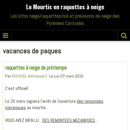
Le Mourtis en raquettes à neige
Les infos neige/raquettes/ski et prévisions de neige des
Pyrénées Centrales
vacances de paques
raquettes à neige de printemps
Par
ROUSSEL Nathanaël
Le Lun 07 mars 2016
C'est officiel!
Le 20 mars signera l'arrêt de l'ouverture
des remontées
mécaniques
au mourtis...
VOUS AVEZ BIEN LU...
DES REMONTEES MECANIQUES
...