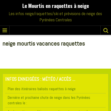
Le Mourtis en raquettes à neige
Les infos neige/raquettes/ski et prévisions de neige des
Pyrénées Centrales
neige mourtis vacances raquettes
INFOS ENNEIGÉES : MÉTÉO / ACCÈS ...
Plan des itinéraires balisés raquettes à neige
Dernière et prochaine chute de neige dans les Pyrénées
centrales le :