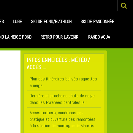
ES
LUGE
SKI DE FOND/BIATHLON
SKI DE RANDONNÉE
ND LA NEIGE FOND
RETRO POUR L'AVENIR!
RANDO AQUA
INFOS ENNEIGÉES : MÉTÉO /
ACCÈS ...
Plan des itinéraires balisés raquettes
à neige
Dernière et prochaine chute de neige
dans les Pyrénées centrales le :
Accès routiers, conditions par
pratique et ouverture des remontées
à la station de montagne: le Mourtis