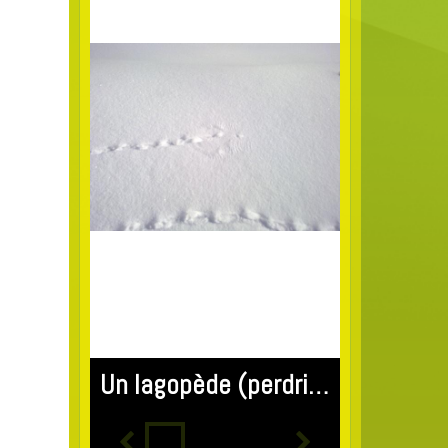
Un lagopède (perdrix des neige) a "aneigit"...