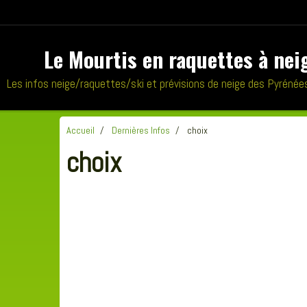
Le Mourtis en raquettes à nei
Les infos neige/raquettes/ski et prévisions de neige des Pyrénée
Accueil
Dernières Infos
choix
choix